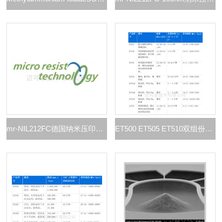
mr-NIL212FC德国纳米压印光刻胶
ET500 ET505 ET510双组份环氧树脂胶粘剂