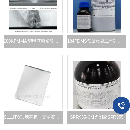
200KPMMA 聚甲基丙烯酸甲酯
184PDMS预聚物聚二甲硅氧烷与固化剂套件
S111ITO玻璃基板（无图案） 晶圆片
SPR955-CM光刻胶SPR955