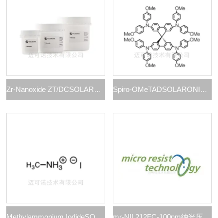
Zr-Nanoxide ZT/DCSOLARONIX钙钛矿绝缘层浆料ZT/DC
Spiro-OMeTADSOLARONIX钙钛矿空穴传输层
Methylammonium IodideSOLARONIX钙钛矿前驱体
mr-NIL212FC-100nm纳米压印光刻胶 mr-NIL212FC 系列