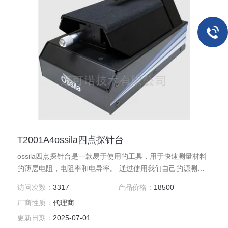
T2001A4ossila四点探针台
ossila四点探针台是一款易于使用的工具，用于快速测量材料
的薄层电阻，电阻率和电导率。 通过使用我们自己的源测量
单元，我们能够创建一个低成本的系统，使测量范围更广泛。
访问次数：
3317
产品价格：
18500
探头采用弹簧加载接触，而不是尖锐的针头，防止损坏精密样
厂商性质：
代理商
品，如厚度在纳米左右的聚合物薄膜。
更新日期：
2025-07-01