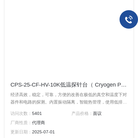
CPS-25-CF-HV-10K低温探针台（ Cryogen Probe Stations ）
经济高效，稳定，可靠，方便的改善在极低的真空和温度下对
器件和电路的探测。内置振动隔离，智能热管理，使用低排放
的材料，*密封性，使该系统非常适合一系列需要更好的真空
访问次数：
5401
产品价格：
面议
水平的应用，如石墨烯的研究，分子电子学等的，系统采用闭
厂商性质：
代理商
式循环制冷机和专有的热管理，可以经济快速的操作。内置的
隔振Z小化振动符合行业标准。超稳定的微操纵满足设备探针*
更新日期：
2025-07-01