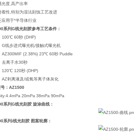
感光度
,
高产出率
附着性
,
特别为湿法刻蚀工艺改进
泛应用于*半导体行业
500系列G线光刻胶
参考工艺条件：
：
100℃ 60
秒
(DHP)
：
G
线步进式曝光机
/
接触式曝光机
：
AZ300MIF (2.38%) 23℃ 60
秒
Puddle
：去离子水
30
秒
：
120℃ 120
秒
(DHP)
：
AZ
剥离液及
/
或氧等离子体灰化
型号：
AZ1500
sity:4.4mPa 20mPa 38mPa 90mPa
500系列G线光刻胶
旋涂曲线：
500系列i线光刻胶
图案轮廓：