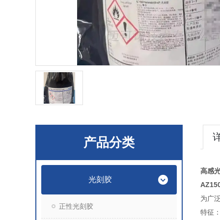
产品分类
高感
光刻胶
AZ1
为广
正性光刻胶
特征