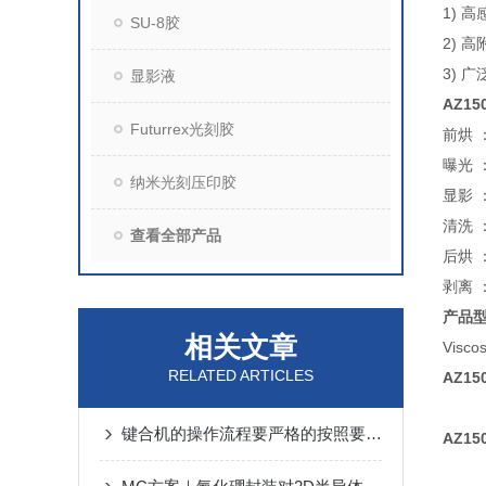
1)
高
SU-8胶
2)
高
3)
广
显影液
AZ1
Futurrex光刻胶
前烘 
曝光 
纳米光刻压印胶
显影 
清洗 
查看全部产品
后烘 
剥离 
产品
相关文章
Visco
RELATED ARTICLES
AZ1
键合机的操作流程要严格的按照要求来执行
AZ1