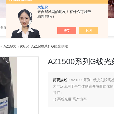
欢迎您！
来自局域网的朋友！有什么可以帮
助您的吗？
臭氧清洗机，紫外固化箱，压片机，等离子去胶机，刻蚀机，加热板
> AZ1500（90cp）AZ1500系列G线光刻胶
AZ1500系列G线
简要描述：
AZ1500系列G线光刻胶
为广泛应用于半导体制造领域而优化的
特征：
1) 高感光度,高产出率
2) 高附着性,特别为湿法刻蚀工艺改进
3) 广泛应用于*半导体行业