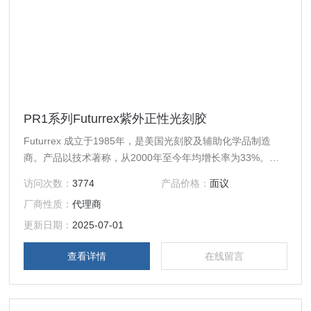
PR1系列Futurrex紫外正性光刻胶
Futurrex 成立于1985年，是美国光刻胶及辅助化学品制造
商。产品以技术著称，从2000年至今年均增长率为33%。主
要客户有：Ti、半导体、HP、SHARP、3M、Universal
访问次数：
3774
产品价格：
面议
Display、ETC、LG、Qualcomm （高通）等。Futurrex长期
厂商性质：
代理商
与Intel实验室合作，产品被广泛收录进美国各大学半导体教
程，是各大研究机构产品。
更新日期：
2025-07-01
查看详情
在线留言