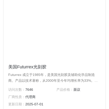
美国Futurrex光刻胶
Futurrex 成立于1985年，是美国光刻胶及辅助化学品制造
商。产品以技术著称，从2000年至今年均增长率为33%。主
要客户有：Ti、半导体、HP、SHARP、3M、Universal
访问次数：
7646
产品价格：
面议
Display、ETC、LG、Qualcomm （高通）等。Futurrex长期
厂商性质：
代理商
与Intel实验室合作，产品被广泛收录进美国各大学半导体教
程，是各大研究机构产品。
更新日期：
2025-07-01