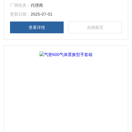
厂商性质：
代理商
脂）板、阀・真空计安装部／PC（聚碳酸酯） ● 电源线：长
1.8m 带2P插头电源线 附属品: ● 库内荧光灯10W×1盏 ● 手
更新日期：
2025-07-01
套箱用手套大×1双（编号 1
查看详情
在线留言