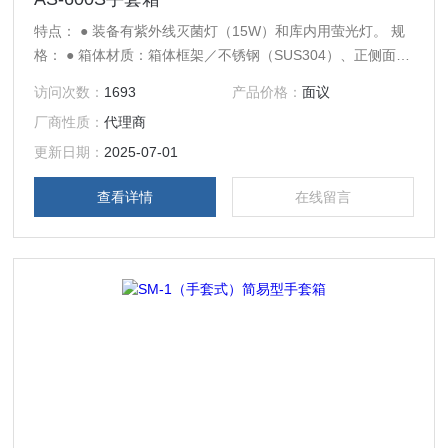
特点： ● 装备有紫外线灭菌灯（15W）和库内用萤光灯。 规
格： ● 箱体材质：箱体框架／不锈钢（SUS304）、正侧面窗
口部／PC（聚碳酸酯） ● 附属品：手套箱用手套大×1双（编
访问次数：
1693
产品价格：
面议
号 1-8388-01） ● 灭菌灯：15W×1盏（平均灭菌寿命4000小
厂商性质：
代理商
时） ● 荧光灯：10W×1盏 ● 重量：14.3kg ● 手套：腕口
部内径／130mm、厚度／0.4mm（带粉） ● 电源
更新日期：
2025-07-01
查看详情
在线留言