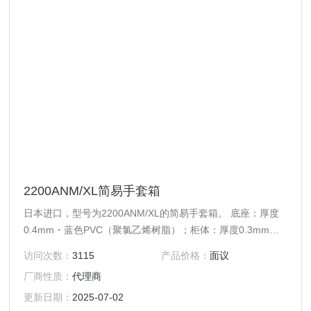
2200ANM/XL简易手套箱
日本进口，型号为2200ANM/XL的简易手套箱。 底座：厚度
0.4mm・蓝色PVC（聚氯乙烯树脂）；柜体：厚度0.3mm・
透明PVC（聚氯乙烯树脂）。
访问次数：
3115
产品价格：
面议
厂商性质：
代理商
更新日期：
2025-07-02