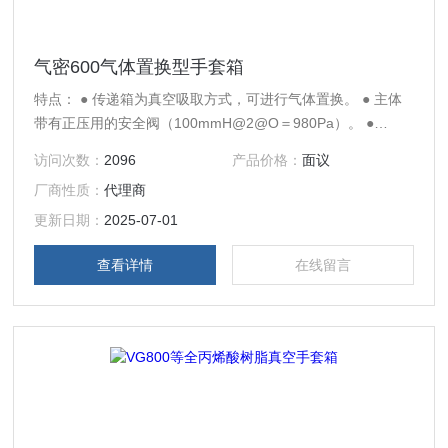
气密600气体置换型手套箱
特点： ● 传递箱为真空吸取方式，可进行气体置换。 ● 主体
带有正压用的安全阀（100mmH@2@O＝980Pa）。 ●
600OX・800OX・1000OX标准配备了监测箱内环境时所需的
访问次数：
2096
产品价格：
面议
氧气监测仪。另外监测仪夹架可进行角度调整。 规格： ● 材
厂商性质：
代理商
质：主体／透明PMMA（丙烯酸树脂）、 传感器底座／
PMMA（亚克力）10mm厚、阀・真空安装部／PC（聚碳酸
更新日期：
2025-07-01
酯）、 （氧气浓度仪夹架） 基板／PVC
查看详情
在线留言