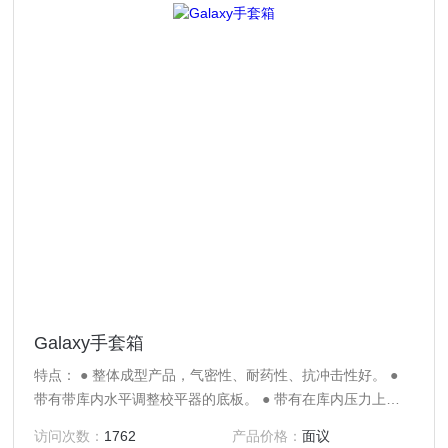
Galaxy手套箱
特点： ● 整体成型产品，气密性、耐药性、抗冲击性好。 ●
带有带库内水平调整校平器的底板。 ● 带有在库内压力上升
过高时排压用防止压力过度上升的安全阀。 规格： ● 材质：
访问次数：
1762
产品价格：
面议
主体／PE（聚乙烯）、通箱・窗口／透明PMMA（丙烯树