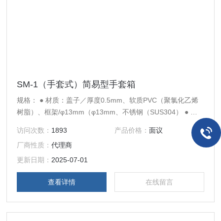
SM-1（手套式）简易型手套箱
规格： ● 材质：盖子／厚度0.5mm、软质PVC（聚氯化乙烯
树脂）、框架/φ13mm（φ13mm、不锈钢（SUS304） ● 重
量：约10kg ● 手套厚度：0.4mm 附属品: ● 手套箱用手套：
访问次数：
1893
产品价格：
面议
大号1双（编号 1-8388-01）
厂商性质：
代理商
更新日期：
2025-07-01
查看详情
在线留言