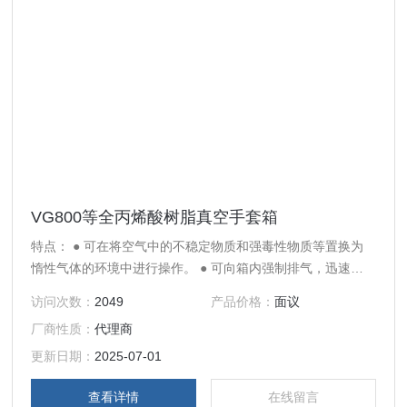
VG800等全丙烯酸树脂真空手套箱
特点： ● 可在将空气中的不稳定物质和强毒性物质等置换为
惰性气体的环境中进行操作。 ● 可向箱内强制排气，迅速进
行惰性气体和干燥气体的置换。 ● 作业设备的取放用左门，
访问次数：
2049
产品价格：
面议
在作业过程中的取放通过右传递箱自由进行。 规格： ● 材
厂商性质：
代理商
质：主体／透明增强PMMA（丙烯树脂）、阀・真空计安装部
／PC（聚碳酸酯） ● 耐压：主体／约1330Pa（10Torr）、通
更新日期：
2025-07-01
箱／约133Pa（1Torr） ● 箱
查看详情
在线留言