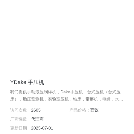
YDake 手压机
我们提供手动液压制样机，Dake手压机，台式压机（台式压
床），胎压监测机，实验室压机，钻床，带磨机，电锤，水平
带锯床，立式带锯床，斜式带锯床，冷锯，弯管机及管槽机。
访问次数：
2605
产品价格：
面议
手动液压制样机系列型号： X型，Y型，00型，0型 1型 1 1 2
厂商性质：
代理商
1 1-2B 1 3-4型，1 1-2C型，2, 2 1-2, 2B, 2S型 3型，3A型，
4型，4M型，5型 标准1型，标准3型，标准5型 我们能够制造
更新日期：
2025-07-01