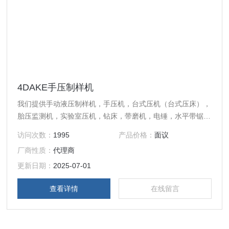
4DAKE手压制样机
我们提供手动液压制样机，手压机，台式压机（台式压床），
胎压监测机，实验室压机，钻床，带磨机，电锤，水平带锯
床，立式带锯床，斜式带锯床，冷锯，弯管机及管槽机。 手
访问次数：
1995
产品价格：
面议
动液压制样机系列： X型，Y型，00型，0型 1型 1 1 2 1 1-2B
厂商性质：
代理商
1 3-4型，1 1-2C型，2, 2 1-2, 2B, 2S型 3型，3A型，4型，
4M型，5型 标准1型，标准3型，标准5型
更新日期：
2025-07-01
查看详情
在线留言