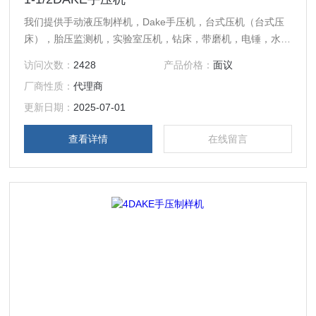
我们提供手动液压制样机，Dake手压机，台式压机（台式压
床），胎压监测机，实验室压机，钻床，带磨机，电锤，水平
带锯床，立式带锯床，斜式带锯床，冷锯，弯管机及管槽机。
访问次数：
2428
产品价格：
面议
手动液压制样机系列型号： X型，Y型，00型，0型 1型 1 1 2
厂商性质：
代理商
1 1-2B 1 3-4型，1 1-2C型，2, 2 1-2, 2B, 2S型 3型，3A型，
4型，4M型，5型 标准1型，标准3型，标准5型 我们能够制造
更新日期：
2025-07-01
十八种
查看详情
在线留言