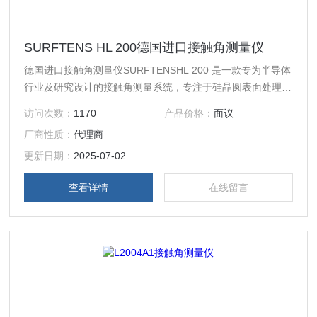
SURFTENS HL 200德国进口接触角测量仪
德国进口接触角测量仪SURFTENSHL 200 是一款专为半导体
行业及研究设计的接触角测量系统，专注于硅晶圆表面处理工
艺控制。它能高效、精确地测量晶圆的润湿性和接触角，帮助
访问次数：
1170
产品价格：
面议
优化光刻工艺，提高光刻胶附着力，减少缺陷密度。系统具备
厂商性质：
代理商
紧凑结构、高精度光学元件、可调LED照明及多种滴液系统配
置选项，支持手动与自动测量模式，提供高重复性与便捷操
更新日期：
2025-07-02
作，是提升半导体制造工艺可靠性的理想工具。
查看详情
在线留言