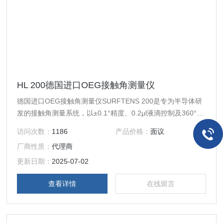
HL 200德国进口OEG接触角测量仪
德国进口OEG接触角测量仪SURFTENS 200是专为半导体研
发的接触角测量系统，以±0.1°精度、0.2μl液滴控制及360°晶
圆扫描能力，1秒内分析表面润湿性。紧凑设计集成高精度光
访问次数：
1186
产品价格：
面议
学系统，支持自动/手动滴液模式，适配200mm晶圆真空无损
厂商性质：
代理商
检测，精准优化光刻胶附着力与表面能。
更新日期：
2025-07-02
查看详情
在线留言