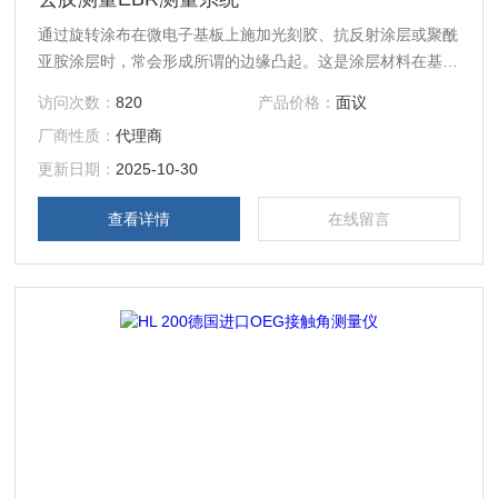
通过旋转涂布在微电子基板上施加光刻胶、抗反射涂层或聚酰
亚胺涂层时，常会形成所谓的边缘凸起。这是涂层材料在基板
外缘以凸块形式的不必要堆积。这些堆积物还可能包裹基板边
访问次数：
820
产品价格：
面议
缘，从而污染基板背面的边缘区域。如果晶圆边缘未被清洁，
厂商性质：
代理商
干燥的颗粒或光刻胶残留物可能会剥落，导致后续制造和工艺
步骤中的颗粒污染等问题。因此，应去除基板外围区域的多余
更新日期：
2025-10-30
残留物。为此目的，有专门的设备可供使用。
查看详情
在线留言