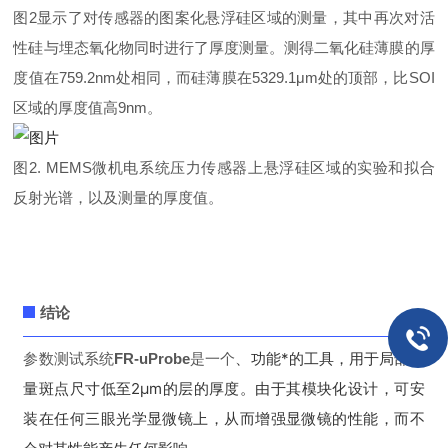
图2显示了对传感器的图案化悬浮硅区域的测量，其中再次对
活
性硅与埋态氧化物
同时进行了厚度测量。测得二氧化硅薄膜的厚
度值在759.2nm处相同，而硅薄膜在5329.1μm处的顶部，比SOI
区域的厚度值高9nm。
图2. MEMS微机电系统压力传感器上悬浮硅区域的实验和拟合
反射光谱，以及测量的厚度值。
结论
、功能*的工具，用于局部测
参数测试系统
FR-uProbe
是一个
量斑点尺寸低至2μm的层的厚度。由于其模块化设计，可安
装在任何三眼光学显微镜上，从而增强显微镜的性能，而不