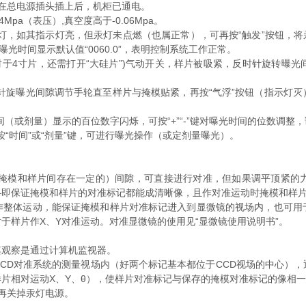
在总电源插头插上后，机柜已通电。
a（表压）,真空度高于-0.06Mpa。
，如其指示灯亮，但汞灯未点燃（也属正常），可再按“触发”按钮，将汞
光时间显示默认值“0060.0”，表明控制系统工作正常。
于4寸片，还需打开“大硅片”)气动开关，样片被吸紧，反时针旋转曝
针旋曝光间隙调节手轮直至样片与掩模贴紧，再按“气浮”按钮（指示灯灭
或剂量）显示的百位数字闪烁，可按“+”“-”键对曝光时间的位数调整
按“时间”或“剂量”键，可进行曝光操作（或定剂量曝光）。
，掩模和样片间存在一定的）间隙，可直接进行对准，但如果调平顶紧的
—即保证掩模和样片的对准标记都能成清晰像，且作对准运动时掩模和样
体运动，能保证掩模和样片对准标记进入到显微镜的视场内，也可用
于样片作X、Y对准运动。对准显微镜的使用见“显微镜使用说明书”。
观察是通过计算机监视器。
D对准系统的测量视场内（好两个标记基本都位于CCD视场的中心），
片相对运动X、Y、θ），使样片对准标记与保存的掩模对准标记的像相
再关掉汞灯电源。