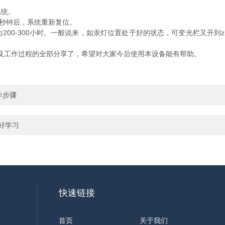
统。
秒钟后，系统重新复位。
-300小时。一般说来，如汞灯位置处于好的状态，可变光栏又开到z大位
及工作过程的全部分享了，希望对大家今后使用本设备能有帮助。
作步骤
好学习
快速链接
首页
关于我们