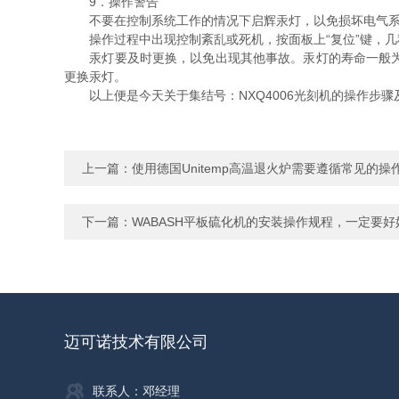
9．操作警告
不要在控制系统工作的情况下启辉汞灯，以免损坏电气系
操作过程中出现控制紊乱或死机，按面板上“复位”键，几
汞灯要及时更换，以免出现其他事故。汞灯的寿命一般为200
更换汞灯。
以上便是今天关于集结号：NXQ4006光刻机的操作步骤
上一篇：
使用德国Unitemp高温退火炉需要遵循常见的操
下一篇：
WABASH平板硫化机的安装操作规程，一定要好
迈可诺技术有限公司
联系人：邓经理