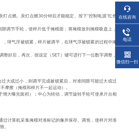
灯点燃。汞灯点燃30分钟后才能稳定。按下“控制电源”红色
在线咨询
光间隙调节手轮，使样片低于掩模面；将掩模放到掩模吸盘上，
电话
），球气浮被锁紧，样片被调平，在球气浮被锁紧的过程中掩
，调整好后，再次、按设定（SET）键可进行下一位数字调整，
微信扫一扫
力过大或过小，则调平完成被锁紧后，对准间隙可能过大或过
片不摩擦（掩模和样片不一起运动）。
于增大曝光面积）；中心为转动，调节旋转手轮可使承片台相
通过计算机采集掩模对准标记的像并保存。调焦，使样片对准
一致。