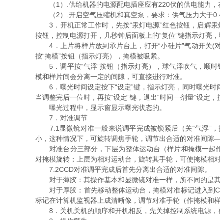
（1）.供给机器的电源配电插座应有220伏的供电能力，
（2）.开启空气压缩机和真空泵，要求：供气压力大于0.4Mp
3．开机正常工作时，先按“汞灯电源”红色按钮，启辉汞灯
按钮，控制电源打开，几秒钟后面板上的“复位”键指示灯亮，曝
4．上片将样片放到承片台上，打开“小硅片”气动开关(对
按“掩模”按钮（指示灯亮），掩模被吸紧。
5．调平按“气浮”按钮（指示灯亮），球气浮吹气，顺时
模和样片间会分离一定的间隙，可直接进行对准。
6．曝光时间设定按下“设定”键，指示灯亮，同时曝光时间（
当调整完后一位时，再按“设定”键，退出“时间—剂量”设定，
曝光过程中，显示窗显示曝光状态的。
7．对准调节
7.1显微镜对准一般来说调平完成被锁紧后（关“气浮”
小，这种情况下，可旋转调焦手轮，调节出合适的对准间隙
对准台分三部分，下层为整体运动台（样片和掩模一起作整
对掩模旋转；上层为相对运动台，旋转其手轮，可使掩模相对
7.2CCD对准调平完成后首先分离出合适的对准间隙。
对于薄胶：其操作基本和显微镜对准一样，所不同的是其
对于厚胶：首先移动整体运动台，掩模对准标记进入到CC
标记在计算机监视器上成清晰像，调节对准手轮（作掩模和样
8．关机关机的顺序和开机相反，先关掉控制系统电源，