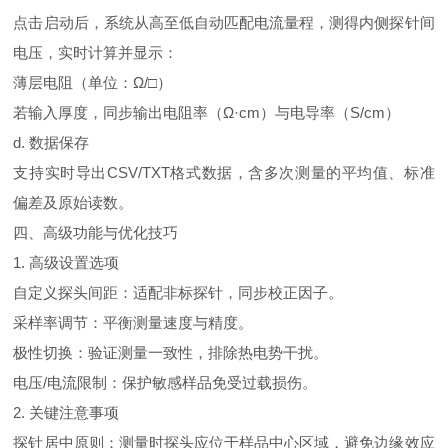
点击启动后，系统从高至低自动匹配电流量程，测得内侧探针间
电压，实时计算并显示：
薄层电阻（单位：Ω
/
□）
若输入厚度，同步输出电阻率（Ω·
cm
）与电导率（
S/cm
）
d.
数据保存
支持实时导出
CSV/TXT
格式数据，含多次测量的平均值、标准
偏差及原始读数。
四、高级功能与优化技巧
1.
高级设置选项
自定义探头间距：适配非标探针，同步校正因子。
采样率调节：平衡测量速度与精度。
极性切换：验证测量一致性，排除热电势干扰。
电压
/
电流限制：保护敏感样品免受过载损伤。
2.
关键注意事项
探针居中原则：测量时探头应位于样品中心区域，避免边缘效应