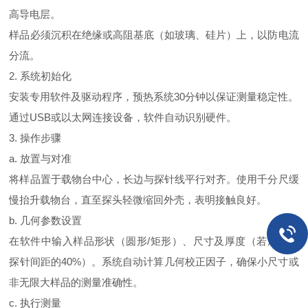
高导电层。
样品必须沉积在绝缘或高阻基底（如玻璃、硅片）上，以防电流
分流。
2.
系统初始化
安装专用软件及驱动程序，预热系统
30
分钟以保证测量稳定性。
通过
USB
或以太网连接设备，软件自动识别硬件。
3.
操作步骤
a.
放置与对准
将样品置于载物台中心，长边与探针线平行对齐。使用千分尺缓
慢抬升载物台，直至探头轻微缩回外壳，表明接触良好。
b.
几何参数设置
在软件中输入样品形状（圆形
/
矩形）、尺寸及厚度（若厚度＞
探针间距的
40%
）。系统自动计算几何校正因子，确保小尺寸或
非无限大样品的测量准确性。
c.
执行测量