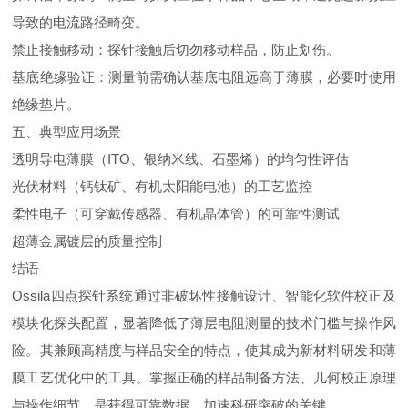
导致的电流路径畸变。
禁止接触移动：探针接触后切勿移动样品，防止划伤。
基底绝缘验证：测量前需确认基底电阻远高于薄膜，必要时使用
绝缘垫片。
五、典型应用场景
透明导电薄膜（
ITO
、银纳米线、石墨烯）的均匀性评估
光伏材料（钙钛矿、有机太阳能电池）的工艺监控
柔性电子（可穿戴传感器、有机晶体管）的可靠性测试
超薄金属镀层的质量控制
结语
Ossila
四点探针系统通过非破坏性接触设计、智能化软件校正及
模块化探头配置，显著降低了薄层电阻测量的技术门槛与操作风
险。其兼顾高精度与样品安全的特点，使其成为新材料研发和薄
膜工艺优化中的工具。掌握正确的样品制备方法、几何校正原理
与操作细节，是获得可靠数据、加速科研突破的关键。