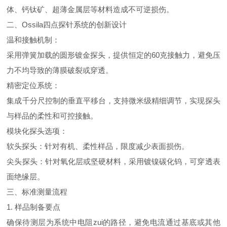
体、钙钛矿、超薄金属层等材料造成不可逆损伤。
二、
Ossila
四点探针系统的创新设计
温和接触机制：
采用弹簧加载的圆形镀金探头，提供恒定的
60
克接触力，避免压
力不均导致的薄膜破裂或穿透。
精密定位系统：
集成千分尺控制的垂直平移台，支持微米级精细调节，实现探头
与样品的柔性和可控接触。
模块化探头选项：
软头探头：针对有机、柔性样品，限度减少表面损伤。
尖头探头：针对氧化层或坚硬材料，采用镀镍碳化钨，可穿透表
面绝缘层。
三、标准测量流程
1.
样品制备要点
确保待测层为系统中电阻zui的路径，避免电流通过基底或其他