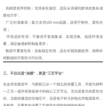
高精度程序控制
：支持多段速控，适应从溶液到胶体的复杂成
膜动力学；
广泛衬底兼容
：最大支持
150 mm
晶圆，适用于刚性、柔性衬
底；
环境适应性强
：可兼容手套箱集成，实现无氧、低湿环境涂
覆，满足敏感材料制备需求；
数据可重复性高
：设备稳定性强，适合长期高频使用，保障科
研数据的可靠性与可比性。
三、不仅仅是
“
涂膜
"
，更是
“
工艺平台
"
在这些实验室中，
匀胶机
已从一个独立的涂覆工具，升级为
材料
—
工艺
—
器件
研发链条中的核心工艺节点。无论是复旦的柔性光
伏、北航的
微流控
生物芯
片，还是电子科大的电化学能源器件，
高精度、可重复的涂覆工艺都是实现性能突破的基础。