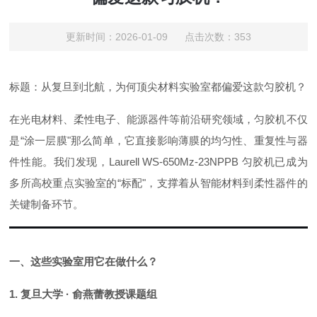
更新时间：2026-01-09 点击次数：353
标题：从复旦到北航，为何顶尖材料实验室都偏爱
这款匀胶机
？
在光电材料、柔性电子、能源器件等前沿研究领域，
匀胶机
不仅
是
“
涂一层膜
"
那么简单，它直接影响薄膜的均匀性、重复性与器
件性能。我们发现，
Laurell
WS-650Mz-23NPPB
匀胶机
已成为
多所高校重点实验室的
“
标配
"
，支撑着从智能材料到柔性器件的
关键制备环节。
一、这些实验室用它在做什么？
1.
复旦大学
·
俞燕蕾教授课题组