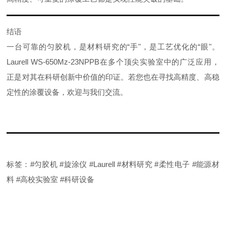
结语
一台可靠
的匀胶机
，是材料研究的
“
手
"
，是工艺优化的
“
眼
"
。
Laurell
WS-650Mz-23NPPB
在多个顶尖实验室中的广泛应用，
正是对其在科研创新中价值的印证。若您也在寻找高精度、高稳
定性的涂覆设备，欢迎与我们交流。
标签
：
#
匀胶机
#
旋涂仪
#
Laurell
#
材料研究
#
柔性电子
#
能
源材
料
#
高校实验室
#
科研设备