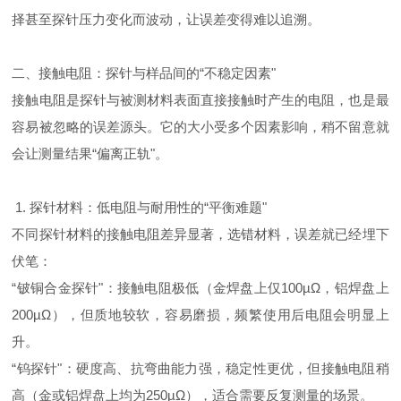
择甚至探针压力变化而波动，让误差变得难以追溯。
二、接触电阻：探针与样品间的“不稳定因素"
接触电阻是探针与被测材料表面直接接触时产生的电阻，也是最
容易被忽略的误差源头。它的大小受多个因素影响，稍不留意就
会让测量结果“偏离正轨"。
1. 探针材料：低电阻与耐用性的“平衡难题"
不同探针材料的接触电阻差异显著，选错材料，误差就已经埋下
伏笔：
“
铍铜合金探针
"
：接触电阻极低（金焊盘上仅100µΩ，铝焊盘上
200µΩ），但质地较软，容易磨损，频繁使用后电阻会明显上
升。
“
钨探针
"
：硬度高、抗弯曲能力强，稳定性更优，但接触电阻稍
高（金或铝焊盘上均为250µΩ），适合需要反复测量的场景。