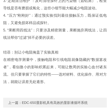
3.
“
定期清洁维护
"
：及时清理探针上的污染物（如铝屑），检查
导线是否有磨损或氧化，这些小细节能大幅减少电阻波动。
4.
“
压力“刚刚好"：通过预实验找到最佳接触压力，既保证低电
阻，又避免损坏样品或探针。
5.
“
果断用四线法
"
：只要涉及精密测量，果断抛弃两线法，让四
线法帮你“过滤"掉不必要的误差。
结语：别让小电阻掩盖了实验真相
在精密电学测量中，接触电阻和引线电阻就像隐藏的“数据篡改
者"，看似微小的影响积累起来，可能让数周的实验心血付诸东
流。但只要掌握了它们的特性——选对材料、优化操作、用对方
法，就能让误差无处遁形。
上一篇：
EDC-650显影机具有高效的显影液循环系统