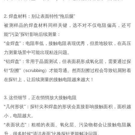
2. 焊盘材料：别让表面特性“拖后腿"
被测样品的焊盘材料同样关键，选不对不仅电阻偏高，还可
能“污染"探针影响后续测量：
“
金焊盘
"
：电阻率低，接触电阻表现优秀，但质地较软，在高压
力测量场景中可能出现粘连问题。
“
铝焊盘
"
：常用于晶圆测试，但表面易形成氧化层，需要通过探
针“刮擦"（scrubbing）才能导通。然而刮擦过程会导致铝屑附着
在探针上，让后续测量的接触电阻越来越大！
3. 这些细节，正在悄悄放大接触电阻
“
几何形状
"
：探针尖和焊盘的形状会直接影响接触面积，面积越
小，电阻越大。
“
表面状态
"
：粗糙的表面、氧化层、污染物都会让接触电阻飙
升，很多时候“清洁表面"比换探针更能解决问题。