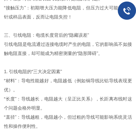
“
接触压力
"
：初期增大压力能降低电阻，但压力过大可能损坏探
针或样品表面，反而让电阻失控！
三、引线电阻：电缆长度背后的“隐藏误差"
引线电阻是电流通过连接电缆时产生的电阻，它的影响虽不如接
触电阻直接，却可能成为精密测量的“隐形障碍"。
1. 引线电阻的“三大决定因素"
“
材料
"
：导电性能越好，电阻越低（例如铜导线比铝导线表现更
优）。
“
长度
"
：导线越长，电阻越大（呈正比关系），长距离布线时这
个问题会格外明显。
“
直径
"
：导线越粗，电阻越小，但过粗的导线可能影响系统灵活
性和操作便利性。