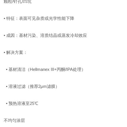
颗粒/针孔/凹坑
• 特征：表面可见杂质或光学性能下降
• 成因：基材污染、溶质结晶或蒸发冷却效应
• 解决方案：
• 基材清洁（Hellmanex III+丙酮/IPA处理）
• 溶液过滤（推荐2μm滤膜）
• 预热溶液至25℃
不均匀涂层