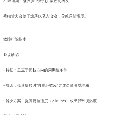
3. 降速期：凝胶膜中溶剂扩散控制蒸发
毛细管力会使干燥薄膜吸入溶液，导致局部增厚。
故障排除指南
条纹缺陷
• 特征：垂直于提拉方向的周期性条带
• 成因：低速提拉时“咖啡环效应"导致边缘溶质堆积
• 解决方案：提高提拉速度（>1mm/s）或降低环境温度