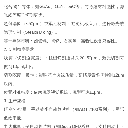
化合物半导体：如
GaAs
、
GaN
、
SiC
等，需考虑材料脆性，激
光或等离子切割更优。
超薄晶圆（
<50
μ
m
）或柔性材料：避免机械应力，选择激光或
隐形切割（
Stealth Dicing
）。
非半导体材料：如玻璃、陶瓷、石英等，需验证设备兼容性。
2.
切割精度要求
线宽（切割道宽度）：机械切割通常为
20
–
50
μ
m
，激光切割可
做到
10
μ
m
以下。
切割深度一致性：影响芯片边缘质量，高精度设备需控制±
2
μ
m
以内。
位置对准精度：依赖机器视觉系统，机型可达±
1
μ
m
。
3.
生产规模
研发
/
小批量：手动或半自动划片机（如
ADT 7100
系列），灵活
但效率低。
中大批量：全自动划片机（如
Disco DFD
系列），支持自动上下