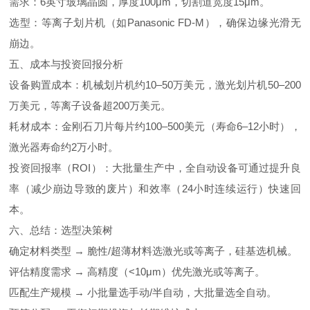
需求：
6
英寸玻璃晶圆，厚度
100
μ
m
，切割道宽度
15
μ
m
。
选型：等离子划片机（如
Panasonic FD-M
），确保边缘光滑无
崩边。
五、成本与投资回报分析
设备购置成本：机械划片机约
10
–
50
万美元，激光划片机
50
–
200
万美元，等离子设备超
200
万美元。
耗材成本：金刚石刀片每片约
100
–
500
美元（寿命
6
–
12
小时），
激光器寿命约
2
万小时。
投资回报率（
ROI
）：大批量生产中，全自动设备可通过提升良
率（减少崩边导致的废片）和效率（
24
小时连续运行）快速回
本。
六、总结：选型决策树
确定材料类型 → 脆性
/
超薄材料选激光或等离子，硅基选机械。
评估精度需求 → 高精度（
<10
μ
m
）优先激光或等离子。
匹配生产规模 → 小批量选手动
/
半自动，大批量选全自动。