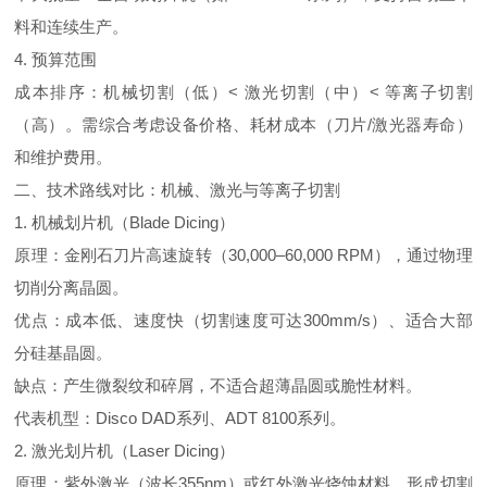
料和连续生产。
4.
预算范围
成本排序：机械切割（低）
<
激光切割（中）
<
等离子切割
（高）。需综合考虑设备价格、耗材成本（刀片
/
激光器寿命）
和维护费用。
二、技术路线对比：机械、激光与等离子切割
1.
机械划片机（
Blade Dicing
）
原理：金刚石刀片高速旋转（
30,000
–
60,000 RPM
），通过物理
切削分离晶圆。
优点：成本低、速度快（切割速度可达
300mm/s
）、适合大部
分硅基晶圆。
缺点：产生微裂纹和碎屑，不适合超薄晶圆或脆性材料。
代表机型：
Disco DAD
系列、
ADT 8100
系列。
2.
激光划片机（
Laser Dicing
）
原理：紫外激光（波长
355nm
）或红外激光烧蚀材料，形成切割