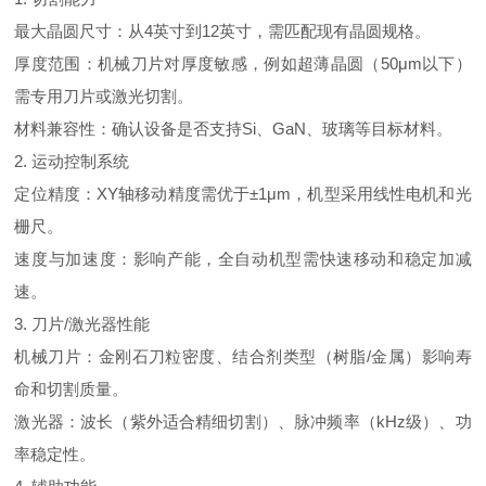
最大晶圆尺寸：从
4
英寸到
12
英寸，需匹配现有晶圆规格。
厚度范围：机械刀片对厚度敏感，例如超薄晶圆（
50
μ
m
以下）
需专用刀片或激光切割。
材料兼容性：确认设备是否支持
Si
、
GaN
、玻璃等目标材料。
2.
运动控制系统
定位精度：
XY
轴移动精度需优于±
1
μ
m
，机型采用线性电机和光
栅尺。
速度与加速度：影响产能，全自动机型需快速移动和稳定加减
速。
3.
刀片
/
激光器性能
机械刀片：金刚石刀粒密度、结合剂类型（树脂
/
金属）影响寿
命和切割质量。
激光器：波长（紫外适合精细切割）、脉冲频率（
kHz
级）、功
率稳定性。