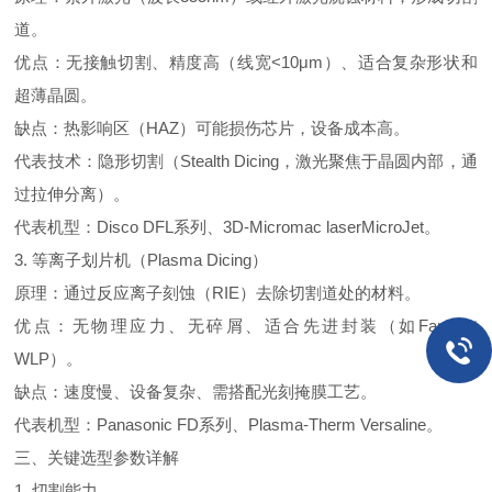
道。
优点：无接触切割、精度高（线宽
<10
μ
m
）、适合复杂形状和
超薄晶圆。
缺点：热影响区（
HAZ
）可能损伤芯片，设备成本高。
代表技术：隐形切割（
Stealth Dicing
，激光聚焦于晶圆内部，通
过拉伸分离）。
代表机型：
Disco DFL
系列、
3D-Micromac laserMicroJet
。
3.
等离子划片机（
Plasma Dicing
）
原理：通过反应离子刻蚀（
RIE
）去除切割道处的材料。
优点：无物理应力、无碎屑、适合先进封装（如
Fan-Out
WLP
）。
缺点：速度慢、设备复杂、需搭配光刻掩膜工艺。
代表机型：
Panasonic FD
系列、
Plasma-Therm Versaline
。
三、关键选型参数详解
1.
切割能力