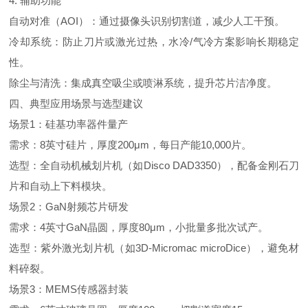
4.
辅助功能
自动对准（
AOI
）：通过摄像头识别切割道，减少人工干预。
冷却系统：防止刀片或激光过热，水冷
/
气冷方案影响长期稳定
性。
除尘与清洗：集成真空吸尘或喷淋系统，提升芯片洁净度。
四、典型应用场景与选型建议
场景
1
：硅基功率器件量产
需求：
8
英寸硅片，厚度
200
μ
m
，每日产能
10,000
片。
选型：全自动机械划片机（如
Disco DAD3350
），配备金刚石刀
片和自动上下料模块。
场景
2
：
GaN
射频芯片研发
需求：
4
英寸
GaN
晶圆，厚度
80
μ
m
，小批量多批次试产。
选型：紫外激光划片机（如
3D-Micromac microDice
），避免材
料碎裂。
场景
3
：
MEMS
传感器封装