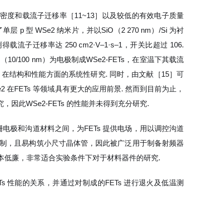
电流密度和载流子迁移率［11~13］以及较低的有效电子质量
层 p 型 WSe2 纳米片，并以SiO（2 270 nm）/Si 为衬
子迁移率达 250 cm2·V‒1·s‒1，开关比超过 106.
u（（10/100 nm）为电极制成WSe2-FETs，在室温下其载流
Se2 在结构和性能方面的系统性研究. 同时，由文献［15］可
 在FETs 等领域具有更大的应用前景. 然而到目前为止，
此WSe2-FETs 的性能并未得到充分研究.
电极和沟道材料之间，为FETs 提供电场，用以调控沟道
独控制，且易构筑小尺寸晶体管，因此被广泛用于制备射频器
本低廉，非常适合实验条件下对于材料器件的研究.
s 性能的关系，并通过对制成的FETs 进行退火及低温测