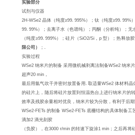
实验部分
试剂与仪器
2H-WSe2 晶体（纯度≥99. 995%）；钛（纯度≥99. 99
99. 99%）；去离子水（色谱纯）；丙酮（分析纯）；无水
（纯度≥99. 999%）；硅片（SiO2/Si，p 型）；热释放胶带
限公司）
；.
实验过程
WSe2 纳米片的制备 采用微机械剥离法制备WSe2 纳米
超声20 min，
最后用氩气吹干并密封放置备用. 取适量WSe2 体材
的硅片上，随后将硅片放置到恒温热台上进行纳米片的转移，
效率及残胶余量相对优良，纳米片较为分散，有利于后期WSe
WSe2-FETs 的制备 WSe2-FETs 底栅结构的具
滴加2 滴光刻胶
（负胶），在3000 r/min 的转速下旋涂1 min；之后再