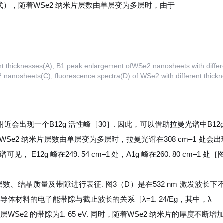
模式），随着WSe2 纳米片层数由单层变为多层时，由于
t thicknesses(A), B1 peak enlargement ofWSe2 nanosheets with differ
nanosheets(C), fluorescence spectra(D) of WSe2 with different thick
会出现一个B12g 活性峰［30］. 因此，可以借助拉曼光谱中B12g 
Se2 纳米片层数由单层变为多层时，拉曼光谱在308 cm‒1 处
， E12g 峰在249. 54 cm‒1 处，A1g 峰在260. 80 cm‒
、结晶质量及带隙进行表征. 图3（D）是在532 nm 激发波长下不同
 根据半导体材料的电子能带隙与截止波长的关系［
λ
=1. 24/
E
g，其中，
λ
层WSe2 的带隙为1. 65 eV. 同时，随着WSe2 纳米片的厚度不