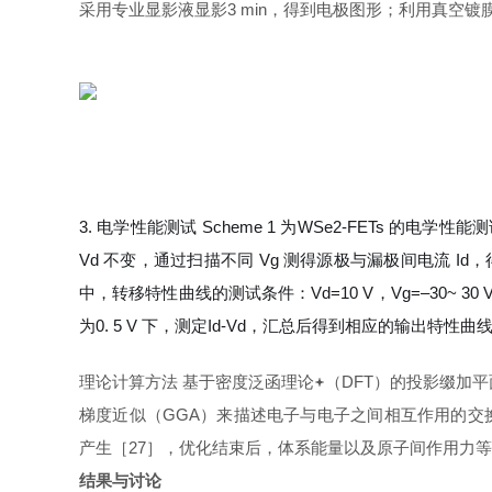
采用专业显影液显影3 min，得到电极图形；利用真空镀膜机在
3. 电学性能测试 Scheme 1 为WSe2-FETs 
V
d 不变，通过扫描不同
V
g 测得源极与漏极间电流
I
d，
中，转移特性曲线的测试条件：
V
d=10 V，
V
g=‒30~
为0. 5 V 下，测定
I
d-
V
d，汇总后得到相应的输出特性曲线
理论计算方法 基于密度泛函理论
（DFT）的投影缀加
梯度近似（GGA）来描述电子与电子之间相互作用的交换关联
产生［27］，优化结束后，体系能量以及原子间作用力等参数的相
结果与讨论