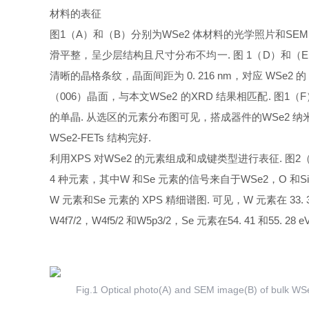
材料的表征
图1（A）和（B）分别为WSe2 体材料的光学照片和SEM
滑平整，呈少层结构且尺寸分布不均一. 图 1（D）和（E）
清晰的晶格条纹，晶面间距为 0. 216 nm，对应 WSe2 的
（006）晶面，与本文WSe2 的XRD 结果相匹配. 
的单晶. 从选区的元素分布图可见，搭成器件的WSe2 
WSe2-FETs 结构完好.
利用XPS 对WSe2 的元素组成和成键类型进行表征. 图2
4 种元素，其中W 和Se 元素的信号来自于WSe2，O 和Si
W 元素和Se 元素的 XPS 精细谱图. 可见，W 元素在 33. 35
W4
f
7/2，W4
f
5/2 和W5
p
3/2，Se 元素在54. 41 和55. 2
Fig.1 Optical photo(A) and SEM image(B) of bulk