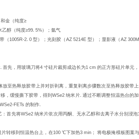
%）和金（纯度≥
乙醇（纯度≥99. 5%）；氩气
（1005R-2. 0 型）；光刻胶（AZ 5214E 型）；显影液（AZ 300MI
片. 首先，用玻璃刀将4 寸硅片裁剪成边长为1 cm 的正方形硅片单
料晶体放至热释放胶带上并对折剥离，重复剥离步骤数次至热释放胶带上
缓慢撕下胶带，得到WSe2 纳米片. 通过不断调整恒温热台的加热温
2-FETs 的制作.
体制备工艺：首先将WSe2 纳米片依次用丙酮、无水乙醇和去离子水分别浸泡
将硅片转移到恒温热台上，在100 ℃下加热3 min； 将电极掩模板图案与样