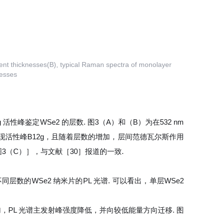
ent thicknesses(B), typical Raman spectra of monolayer
nesses
活性峰鉴定WSe2 的层数. 图3（A）和（B）为在532 nm
会出现活性峰B12g，且随着层数的增加，层间范德瓦尔斯作用
1 处［图3（C）］，与文献［30］报道的一致.
层数的WSe2 纳米片的PL 光谱. 可以看出，单层WSe2
断增加，PL 光谱主发射峰强度降低，并向较低能量方向迁移. 图