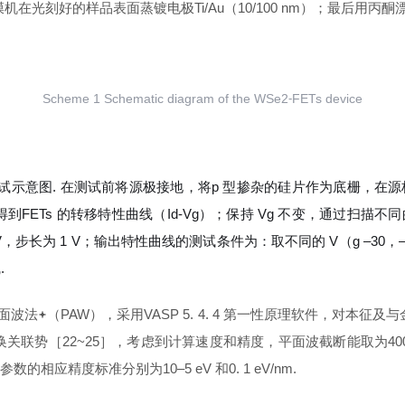
光刻好的样品表面蒸镀电极Ti/Au（10/100 nm）；最后用丙酮漂洗
Scheme 1 Schematic diagram of the WSe2⁃FETs device
的电学性能测试示意图. 在测试前将源极接地，将p 型掺杂的硅片作为底栅，
得到FETs 的转移特性曲线（
I
d-
V
g）；保持
V
g 不变，通过扫描不
 30 V，步长为 1 V；输出特性曲线的测试条件为：取不同的
V
（g ‒30，
.
平面波法
（PAW），采用VASP 5. 4. 4 第一性原理软件，对本征及
势［22~25］，考虑到计算速度和精度，平面波截断能取为400 eV，
应精度标准分别为10‒5 eV 和0. 1 eV/nm.