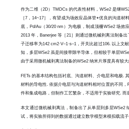
作为二维（2D）TMDCs 的代表性材料，WSe2 是继
［7，14~17］，有望成为场效应晶体管
优良的沟道材料［
底，Pd/Au（30/20 nm）为电极，制成顶栅WSe2 场
2013 年，Banerjee 等［21］则通过微机械剥离法制备出了
子迁移率为142 cm2·V‒1·s‒1，开关比超过106.
知，多层WSe2 虽是间接带隙半导体，但相较于单层WSe
由于采用微机械剥离法制备的WSe2 纳米片厚度具有较大的
FETs 的基本结构包括衬底、沟道材料、介电层和电极
材料的导电性. 依据介电层与沟道材料相对位置的不同，
件和集成电路，但制作工艺繁杂，不适用于实验研究. 
本文通过微机械剥离法，制备出了从单层到多层WSe2 纳
试，将实验所得到的数据通过建立数学模型来模拟载流子