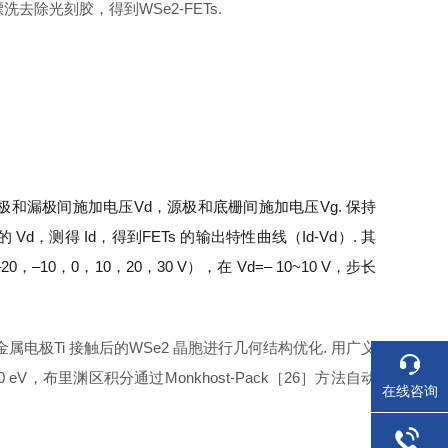
去除光刻胶，得到WSe2-FETs.
在源极和漏极间施加电压
V
d，源极和底栅间施加电压
V
g. 保持
同的
V
d，测得
I
d，得到FETs 的输出特性曲线（
I
d-
V
d）. 其
‒20，‒10，0，10，20，30 V），在
V
d=‒ 10~10 V，步长
与金属电极Ti 接触后的WSe2 晶胞进行几何结构优化. 用广义
布里渊区积分通过Monkhost-Pack［26］方法自动
在线咨询