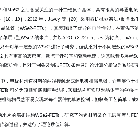
WS2 和MoS2 之后备受关注的一种二维原子晶体，具有很高的导通
18，19］. 2012 年，Javey 等［20］采用微机械剥离法
制备出了单
效应晶体管（WSe2-FETs），其表现出了优异的电学性能，在室温下测得载流
单层n 型WSe2 纳米片，并以Al2O（3 72 nm）/Si 为衬底，In/A
 以上文献只针对单一层数的WSe2 进行了研究，但缺乏对于不同层数的W
2 具有更高的态密度、载流子迁移率和驱动电流，这意味着多层WSe2
随机性，且对于制备及测试FETs 条件及理论计算分析缺乏系统研究，因
. 其中，电极和沟道材料的两端接触形成源电极和漏电极，介电层位于栅
FETs 可分为顶栅和底栅两种结构. 顶栅结构可实现对晶体管的单
而底栅结构虽然不易实现对每个器件的单独控制，但制备工艺简单，成
米片的底栅结构WSe2-FETs，研究了沟道材料及介电层厚度与FET
传输过程，并进行了理论数值计算.