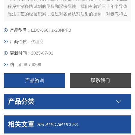
程序控制多路试剂的显影和湿法腐蚀，我们有着近三十年半导体
湿法工艺的经验积累，通过对各路试剂注射的控制，对氮气和去
离子水综合应用，能够完整实现样片的干进干出。是当今*和经济
的湿法处理解决方案。
产品型号：
EDC-650Hz-23NPPB
厂商性质：
代理商
更新时间：
2025-07-01
访 问 量：
6309
产品咨询
联系我们
产品分类
相关文章
RELATED ARTICLES