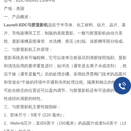
型号：EDC-650Hz-23NPPB
产地：美国
一、产品概述：
Laurell-EDC匀胶显影机
适应于半导体、化工材料、硅片、晶片、基
片、导电玻璃等工艺，制版的表面显影。一般匀胶显影机由动力系
统、显影液槽及喷液管、水洗槽、挤压 (水)辊、涂胶槽等部分组成。
二、匀胶显影机工作原理：
显影系统具有可编程阀，它可以使单注射器试剂滴胶按照蚀刻、显影
和清洗应用的要求重复进行，如冲洗（通常是去离子水或溶剂），然
后干燥（通常是氮气）后的处理步骤。采用此序贯阀门技术的晶圆片
和管道在*干燥的环境中开通和关闭处理过程。隔离和独立的给水器
可处在静态的位置还可以盖内调节。匀胶显影机还有可选择的动态线
性或径向滴胶的特性。
三、匀胶显影机主要性能指标：
1、腔体尺寸：9英寸 (220 毫米)；
2、Wafer&芯片：直径6英寸（150毫米）的晶圆片或者5x5英寸（12