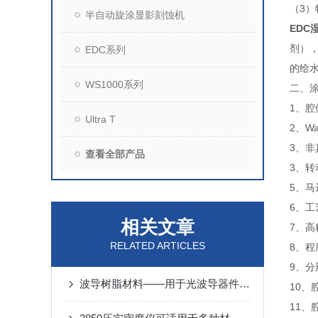
（
3
）
半自动旋涂显影刻蚀机
EDC
剂）
EDC系列
的给
WS1000系列
二、
1、腔
Ultra T
2、W
3、非
查看全部产品
3、转动
5、马
6、工艺
相关文章
7、高
RELATED ARTICLES
8、程
9、分
波导树脂材料——用于光波导器件和光通信中光学薄膜应用
10、
11