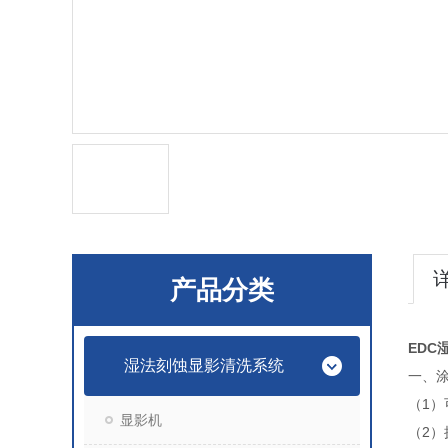
产品分类
EDC
湿法刻蚀显影清洗系统
一、
（
1
）
显影机
（
2
）