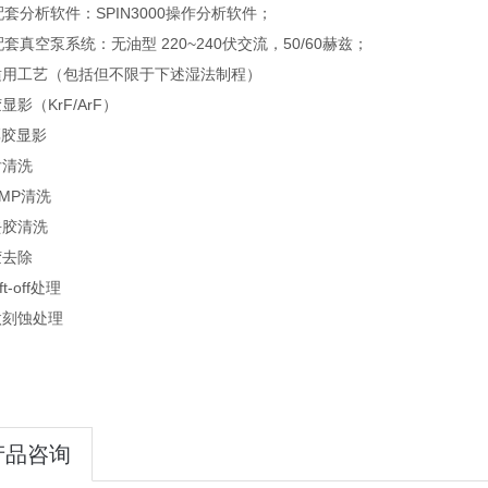
配套分析软件：SPIN3000操作分析软件；
配套真空泵系统：无油型 220~240伏交流，50/60赫兹；
适用工艺（包括但不限于下述湿法制程）
显影（KrF/ArF）
厚胶显影
后清洗
CMP清洗
去胶清洗
胶去除
t-off处理
微刻蚀处理
产品咨询