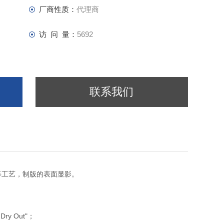
厂商性质：
代理商
访 问 量：
5692
联系我们
等工艺，制版的表面显影。
，
Dry Out
"；