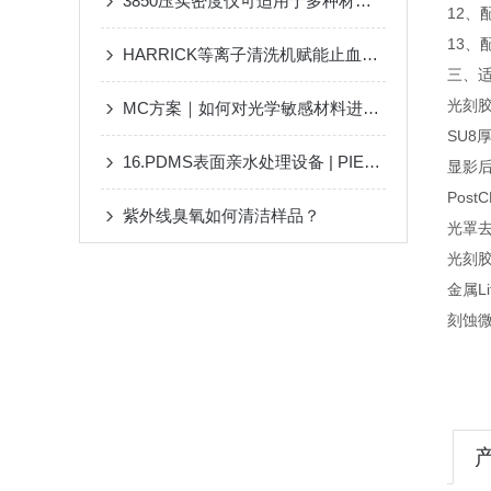
3850压实密度仪可适用于多种材料的压实性能测试
12、
13、
HARRICK等离子清洗机赋能止血新材料，登上Nature子刊的气凝胶
三、
光刻胶
MC方案｜如何对光学敏感材料进行固化？
SU8
16.PDMS表面亲水处理设备 | PIE等离子清洗机 Tergeo
显影
Post
紫外线臭氧如何清洁样品？
光罩
光刻
金属Lif
刻蚀