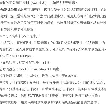
特制的顶盖阀门控制（
VoD
技术），确保试液无滴漏；
湿法刻蚀显影机
具有可编程阀，它可以使单注射器试剂滴胶按照蚀刻、显
，然后干燥（通常是氮气）等之后的处理步骤。采用此序贯阀门技术的晶圆
水器可处在静态的位置还可以盖内调节。涂胶显影机还有可选择的动态线
涂胶显影机主要性能指标：
体尺寸：9英寸 (220 毫米)；
afer&芯片：直径6英寸（150毫米）的晶圆片或者5x5英寸（125毫米）
真空托盘：聚丙烯材质非真空托盘，可承载2、3英寸及150毫米的晶圆片
速度：0-12,000rpm，
达旋涂转速：稳定性能误差 < ±1%；
时间设定：1-5999.9 sec/step 0.1 精度；
精度数码控制器：PLC控制，设置点精度小于0.006%；
序控制：可存储20个程序段，每个程序段可以设置51步不同的速度状态；
辨率：分辨率不超过1转/分，可重复性不超过1转/分，美国国家标准技术研
腔体开关盖板：透明ECTFE材质圆顶盖板，便于实时进行可视化操作；
、腔体材质说明：用聚丙烯材质制成的带有联动传感触点的合瓣式舱体；