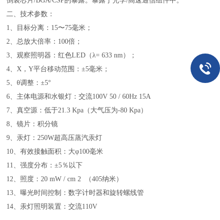
倒装芯片/BGA/CSP的暴露。暴露于光学/
高速通信组件中。
二、
技术参数：
1、
目标分离
：
15
〜
75毫米
；
2、
总放大倍率
：
100倍
；
3、
观察照明器
：
红色LED（λ= 633 nm）
；
4、
X，Y平台移动范围
：
±5毫米
；
5、
θ调整
：
±5°
6、
主体电源和水银灯
：
交流100V 50 / 60Hz 15A
7、
真空源
：
低于21.3 Kpa（大气压为-80 Kpa）
8、
镜片
：积分镜
9、汞灯：250W超高压蒸汽汞灯
10、有效接触面积：大
φ100毫米
11、强度分布：
±5％以下
12、
照度
：
20 mW / cm 2 （405纳米）
13、
曝光时间控制
：
数字计时器和旋转螺线管
14、
汞灯照明装置
：
交流110V