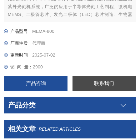
紫外光刻机系统，广泛的应用于半导体光刻工艺制程、微机电
MEMS、二极管芯片、发光二极体（LED）芯片制造、生物器
件、纳米科技、显示面板LCD、光电器件、奈米压印以及电子封
装等诸多领域。
产品型号：
MEMA-800
厂商性质：
代理商
更新时间：
2025-07-02
访 问 量：
2900
产品咨询
联系我们
产品分类
相关文章
RELATED ARTICLES