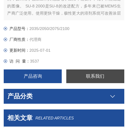
的图像。 SU-8 2000是SU-8的改进配方，多年来已被MEMS生
产商广泛使用。使用更快干燥，极性更大的溶剂系统可改善涂层
质量并提高工艺产量。 SU-8 2000有十二种标准粘度。通过单道
涂覆工艺可以实现0.5至> 200微米的膜厚。使膜的暴露的和随后
产品型号：
2035/2050/2075/2100
热交联的部分不溶于液体显影剂。
厂商性质：
代理商
更新时间：
2025-07-01
访 问 量：
3537
产品咨询
联系我们
产品分类
相关文章
RELATED ARTICLES