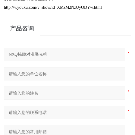
http://v.youku.com/v_show/id_XMzM2NzUyODYw.html
产品咨询