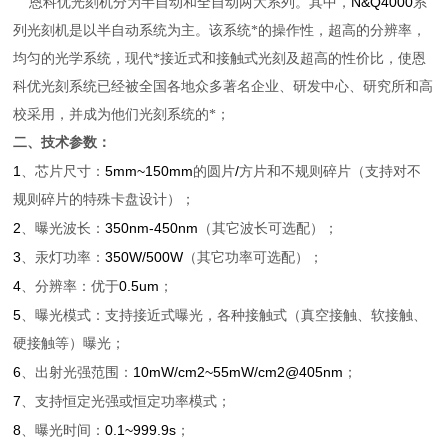
N&Q4000
恩科优光刻机分为半自动和全自动两大系列。其中，
系
列光刻机是以半自动系统为主。该系统*的操作性，超高的分辨率，
均匀的光学系统，现代*接近式和接触式光刻及超高的性价比，使恩
科优
光刻系统
已经被全国各地众多著名企业、研发中心、研究所和高
校采用，并成为他们光刻系统的*；
二、技术参数：
1
5mm~150mm
/
、芯片尺寸：
的圆片
方片和不规则碎片（支持对不
规则碎片的特殊卡盘设计）；
2
350nm-450nm
、曝光波长：
（其它波长可选配）；
3
350W/500W
、汞灯功率：
（其它功率可选配）；
4
0.5um
、分辨率：优于
；
5
、曝光模式：支持接近式曝光，各种接触式（真空接触、软接触、
硬接触等）曝光；
6
10mW/cm2~55mW/cm2@405nm
、出射光强范围：
；
7
、支持恒定光强或恒定功率模式；
8
0.1~999.9s
、曝光时间：
；