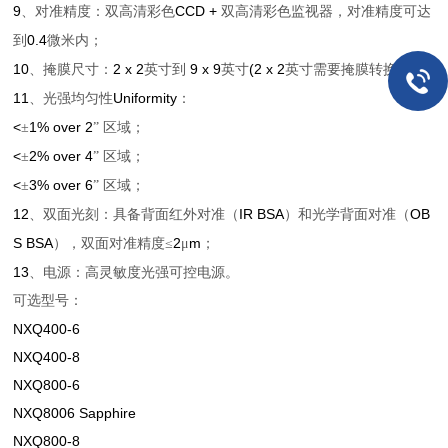
9
CCD +
、对准精度：双高清彩色
双高清彩色监视器，对准精度可达
0.4
到
微米内；
10
2 x 2
9 x 9
(2 x 2
)
、掩膜尺寸：
英寸到
英寸
英寸需要掩膜转换器
；
11
Uniformity
、光强均匀性
：
<
1% over 2
±
”
区域；
<
2% over 4
±
”
区域；
<
3% over 6
±
”
区域；
12
IR BSA
OB
、双面光刻：具备背面红外对准（
）和光学背面对准（
S BSA
2
m
），双面对准精度≤
μ
；
13
、电源：高灵敏度光强可控电源。
可选型号：
NXQ400-6
NXQ400-8
NXQ800-6
NXQ8006 Sapphire
NXQ800-8