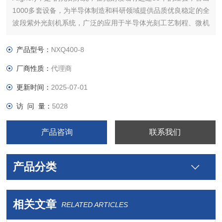
1000多套设备，为半导体制造和科研领域提供品质优良稳定的全
波段紫外光刻机系统，广泛的应用于半导体光刻工艺制程、微机
电MEMS、二极管芯片、发光二极体（LED）芯片制造、生物器
件、纳米科技、显示面板LCD、光电器件、奈米压印以及电子封
产品型号：
NXQ400-8
装等诸多领域。
厂商性质：
代理商
更新时间：
2025-07-01
访 问 量：
5028
产品咨询
联系我们
产品分类
相关文章
RELATED ARTICLES