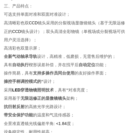
三、产品特点：
可选支持单面对准和双面对准设计；
CCD
高清晰彩色双
镜头采用的分裂视场显微镜镜头（基于无限远修
CCD
正的
镜头设计）；双头高清全彩物镜（单视场或分裂视场可供
用户灵活选择）；
高清彩色双显示屏；
全新气动轴承导轨
设计，高精准，低磨损，无需售后维护的；
具有
自动执行
楔形误差补偿，并在找平后
自动定位
功能；
操作简易，具有
支持多操作员同台使用
的友好操作界面；
操控手柄调控模式的
*设计；
LED
采用
穿透物镜照明技术
，具有*对准亮度；
采用基于
无限远修正的显微镜镜头
架构；
抗衍射反射
的高效光学光路设计；
带安全保护功能
的温度和气流传感器；
: <1.84
全景准直透镜光线偏差半角
度；
设备稳定性，耐用性超高；