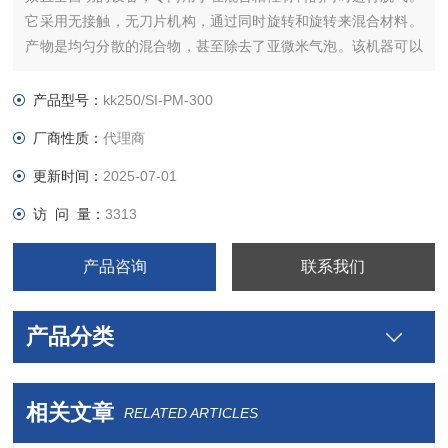
它采用无接触，无刀片机构，通过同时旋转和旋转来混合材料。
产物是均匀分散的混合物，甚至除去了亚微米气泡。该机器可以
处理多种材料，例如聚合物，化妆品，药物软膏，油墨，焊锡
膏，粘合剂，密封胶，导电膏，金属浆料，纳米材料和电极材料
产品型号：
kk250/SI-PM-300
厂商性质：
代理商
更新时间：
2025-07-01
访 问 量：
3313
产品咨询
联系我们
产品分类
相关文章
RELATED ARTICLES