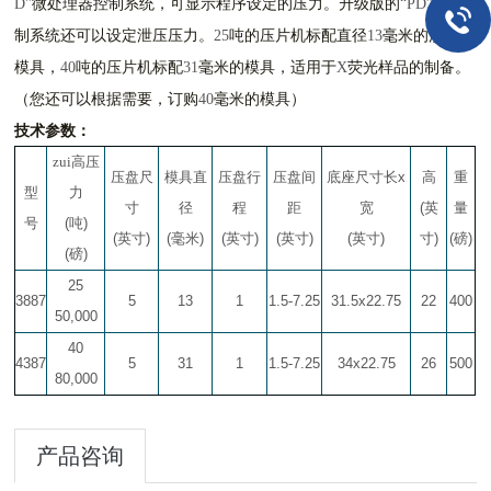
微处理器控制系统，可显示程序设定的压力。升级版的
型控
D"
“PD”
制系统还可以设定泄压压力。
吨的压片机标配直径
毫米的溴化钾
25
13
模具，
吨的压片机标配
毫米的模具，适用于
荧光样品的制备。
40
31
X
（您还可以根据需要，订购
毫米的模具）
40
技术参数：
zui高压
压盘尺
模具直
压盘行
压盘间
底座尺寸长
x
高
重
型
力
寸
径
程
距
宽
(
英
量
号
(
吨
)
(
英寸
)
(
毫米
)
(
英寸
)
(
英寸
)
(
英寸
)
寸
)
(
磅
)
(
磅
)
25
3887
5
13
1
1.5-7.25
31.5x22.75
22
400
50,000
40
4387
5
31
1
1.5-7.25
34x22.75
26
500
80,000
产品咨询