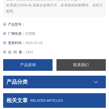
采用进口HSS-AL高速合金钢刀片，具有很好的耐磨性，且经久
耐用。
可估计客户需要度钛处理，一般可使用2到3年无需要修磨。
设备可定位为生产线上的单独工位，配合生产线进行全自动生
产品型号：
产。
厂商性质：
代理商
设备操作简单，不要反复翻转界面设置项目，人工光学对位功能
无需编辑程序。 逻辑符合人性思维，给人舒适、轻松的工作状态
更新时间：
2025-07-02
访 问 量：
2331
产品咨询
联系我们
产品分类
相关文章
RELATED ARTICLES