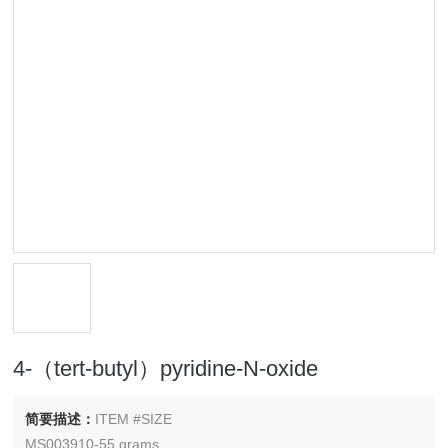
4-（tert-butyl）pyridine-N-oxide
简要描述：
ITEM #SIZE
MS003910-55 grams