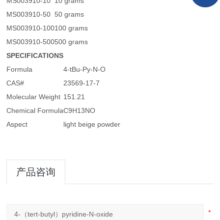
MS003910-10
10 grams
MS003910-50
50 grams
MS003910-100
100 grams
MS003910-500
500 grams
SPECIFICATIONS
Formula
4-tBu-Py-N-O
CAS#
23569-17-7
Molecular Weight
151.21
Chemical Formula
C9H13NO
Aspect
light beige powder
产品咨询